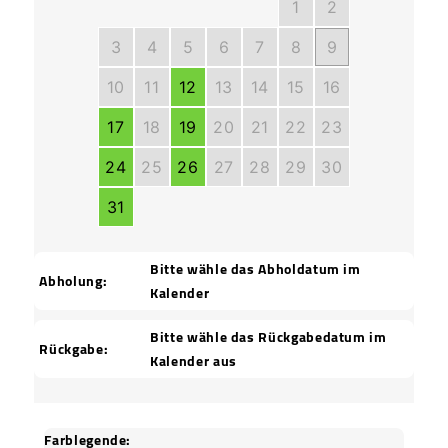
1
2
3
4
5
6
7
8
9
10
11
12
13
14
15
16
17
18
19
20
21
22
23
24
25
26
27
28
29
30
31
Bitte wähle das Abholdatum im
Abholung:
Kalender
Bitte wähle das Rückgabedatum im
Rückgabe:
Kalender aus
Farblegende: