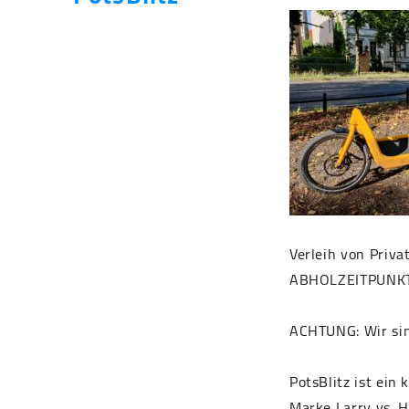
Verleih von Pri
ABHOLZEITPUNKT
ACHTUNG: Wir sin
PotsBlitz ist ein
Marke Larry vs. H