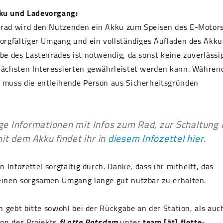
ku und Ladevorgang:
rad wird den Nutzenden ein Akku zum Speisen des E-Motor
orgfältiger Umgang und ein vollständiges Aufladen des Akku
be des Lastenrades ist notwendig, da sonst keine zuverlässi
nächsten Interessierten gewährleistet werden kann. Währen
 muss die entleihende Person aus Sicherheitsgründen
ge Informationen mit Infos zum Rad, zur Schaltung
t dem Akku findet ihr in
diesem Infozettel hier.
n Infozettel sorgfältig durch. Danke, dass ihr mithelft, das
einen sorgsamen Umgang lange gut nutzbar zu erhalten.
en gebt bitte sowohl bei der Rückgabe an der Station, als auc
ion des Projekts
fLotte Potsdam
unter
team [ät] flotte-