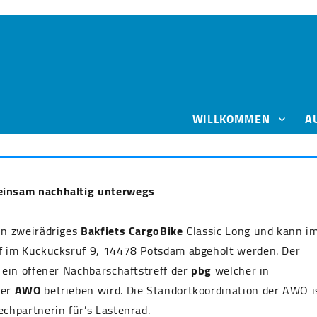
WILLKOMMEN
A
einsam nachhaltig unterwegs
in zweirädriges
Bakfiets CargoBike
Classic Long und kann i
ff im Kuckucksruf 9, 14478 Potsdam abgeholt werden. Der
 ein offener Nachbarschaftstreff der
pbg
welcher in
der
AWO
betrieben wird. Die Standortkoordination der AWO i
echpartnerin für’s Lastenrad.