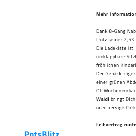
Mehr Informatio
Dank 8-Gang Nabe
trotz seiner 2,53
Die Ladekiste ist
umklappbare Sitz
fröhlichen Kinder
Der Gepäckträger 
einer grünen Abd
Ob Wocheneinkauf,
Waldi
bringt Dich
oder nervige Park
Leihvertrag runt
PotsBlitz