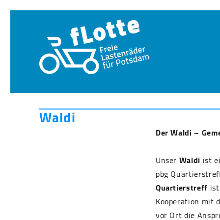
Waldi
Der Waldi – Gem
Unser
Waldi
ist e
pbg Quartierstre
Quartierstreff
ist
Kooperation mit 
vor Ort die Anspr